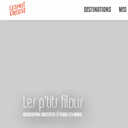
Aller
DESTINATIONS
MES 
au
contenu
principal
Les p'tits filous
ASSOCIATION CARITATIVE
À ÉVAUX-LES-BAINS