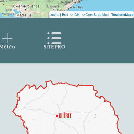
Leaflet
|
Esri
|
© IGN
|
© OpenStreetMap
|
TouristicMaps
Météo
SITE PRO