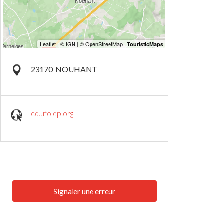
23170
NOUHANT
cd.ufolep.org
Signaler une erreur