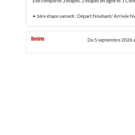
Elle comporte 3 étapes. 2 étapes en ligne et 1 Con
• 1ère étape samedi : Départ Nouhant/ Arrivée No
Horaires
Du
5 septembre 2026