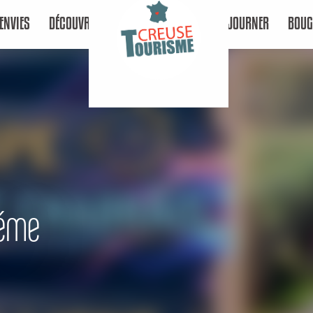
ENVIES
DÉCOUVRIR
SÉJOURNER
BOUG
5éme