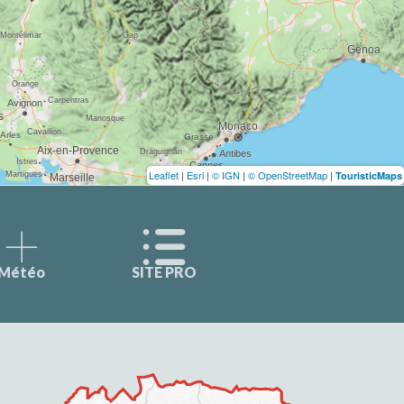
Leaflet
|
Esri
|
© IGN
|
© OpenStreetMap
|
TouristicMaps
Météo
SITE PRO