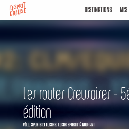
Aller
DESTINATIONS
MES 
au
contenu
principal
Les routes Creusoises - 
édition
VÉLO,
SPORTS ET LOISIRS,
LOISIR SPORTIF
À NOUHANT