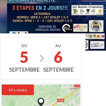
DU
AU
5
6
SEPTEMBRE
SEPTEMBRE
M'y rendre