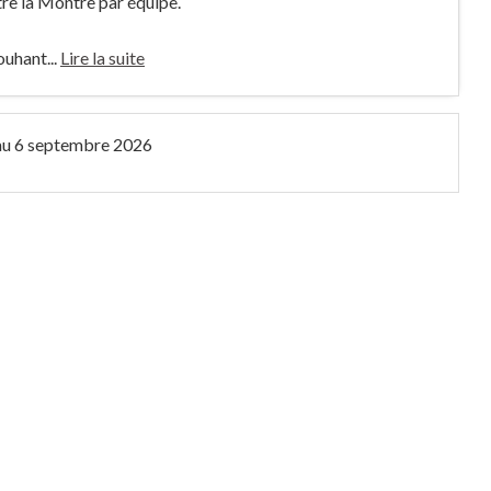
tre la Montre par équipe.
uhant...
Lire la suite
au
6 septembre 2026