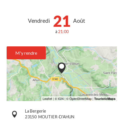
21
Vendredi
Août
à
21:00
M'y rendre
La Bergerie
23150
MOUTIER-D'AHUN