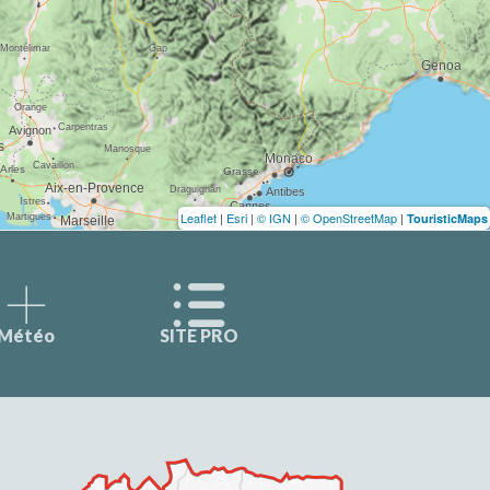
Leaflet
|
Esri
|
© IGN
|
© OpenStreetMap
|
TouristicMaps
Météo
SITE PRO