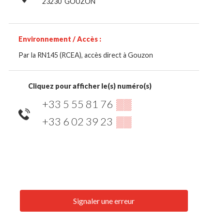
23230
GOUZON
Environnement / Accès :
Par la RN145 (RCEA), accès direct à Gouzon
Cliquez pour afficher le(s) numéro(s)
+33 5 55 81 76
▒▒
+33 6 02 39 23
▒▒
Signaler une erreur