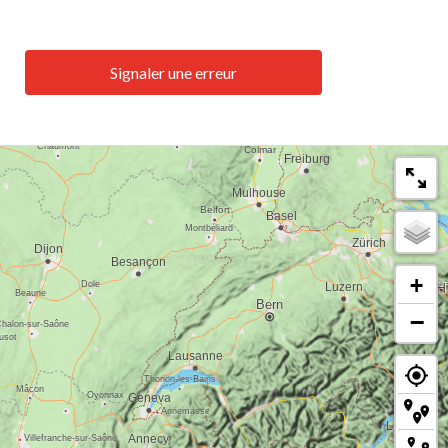
Signaler une erreur
+
−