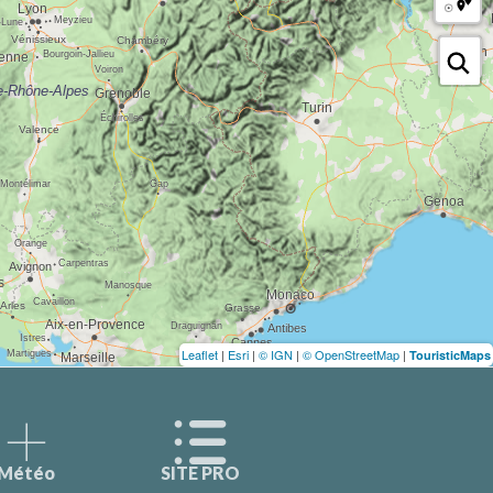
Leaflet
|
Esri
|
© IGN
|
© OpenStreetMap
|
TouristicMaps
Météo
SITE PRO