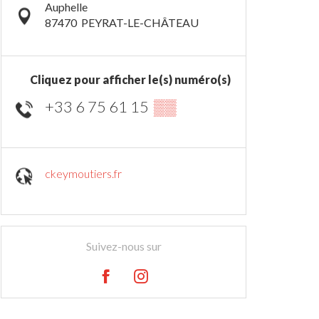
Auphelle
87470
PEYRAT-LE-CHÂTEAU
Cliquez pour afficher le(s) numéro(s)
+33 6 75 61 15
▒▒
ckeymoutiers.fr
Suivez-nous sur