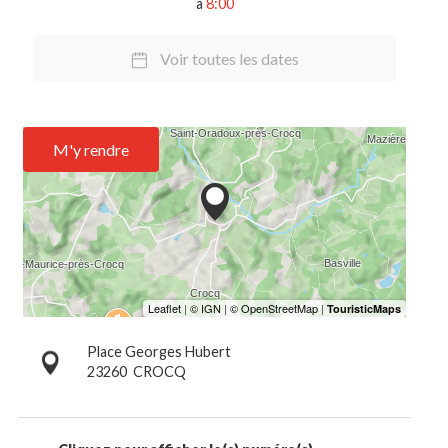
à
8:00
Voir toutes les dates
M'y rendre
Place Georges Hubert
23260
CROCQ