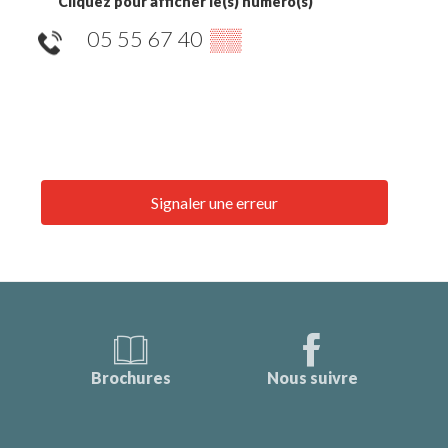
Cliquez pour afficher le(s) numéro(s)
05 55 67 40
▒▒
Signaler une erreur
Brochures
Nous suivre