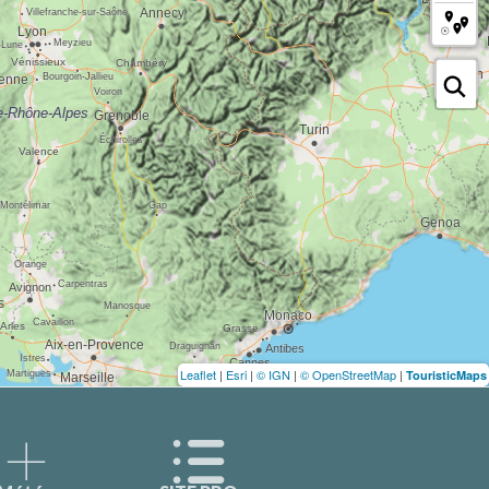
Leaflet
|
Esri
|
© IGN
|
© OpenStreetMap
|
TouristicMaps