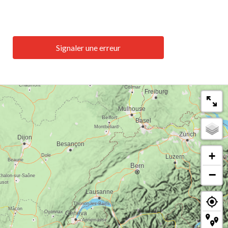
Signaler une erreur
+
−