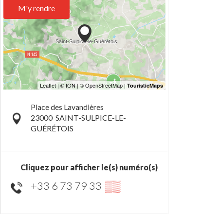
M'y rendre
Place des Lavandières
23000
SAINT-SULPICE-LE-
GUÉRÉTOIS
Cliquez pour afficher le(s) numéro(s)
+33 6 73 79 33
▒▒