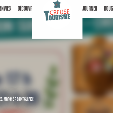
ENVIES
DÉCOUVRIR
SÉJOURNER
BOUG
ES,
MARCHÉ
À SAINT-SULPICE-