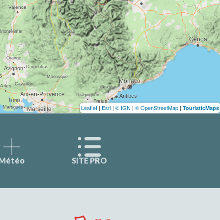
Leaflet
|
Esri
|
© IGN
|
© OpenStreetMap
|
TouristicMaps
Météo
SITE PRO