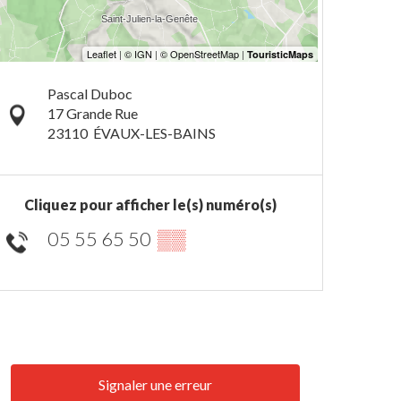
Pascal Duboc
17 Grande Rue
23110
ÉVAUX-LES-BAINS
Cliquez pour afficher le(s) numéro(s)
05 55 65 50
▒▒
Signaler une erreur