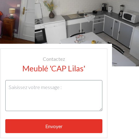
Contactez
Meublé 'CAP Lilas'
Envoyer