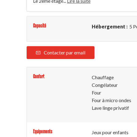
Le 2ème étage...
Lire la suite
Capacité
Hébergement :
5 P
Contacter par email
Confort
Chauffage
Congélateur
Four
Four à micro ondes
Lave linge privatif
Equipements
Jeux pour enfants