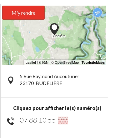
M'y rendre
5 Rue Raymond Aucouturier
23170
BUDELIÈRE
Cliquez pour afficher le(s) numéro(s)
07 88 10 55
▒▒