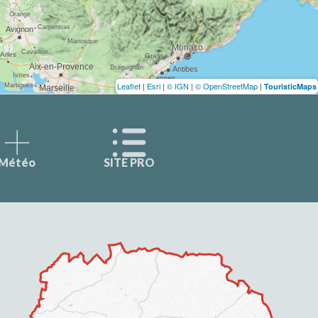
Leaflet
|
Esri
|
© IGN
|
© OpenStreetMap
|
TouristicMaps
Météo
SITE PRO