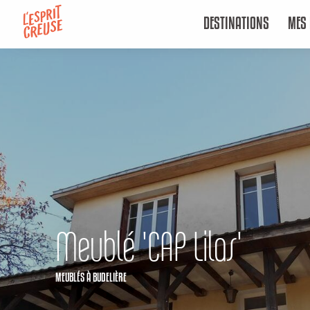
Aller
DESTINATIONS
MES 
au
contenu
principal
Meublé 'CAP Lilas'
MEUBLÉS
À BUDELIÈRE