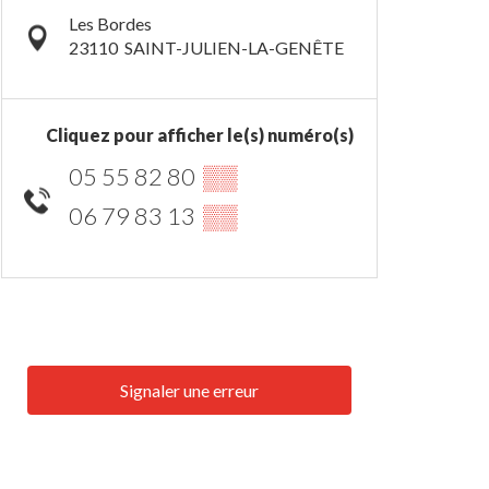
Les Bordes
23110
SAINT-JULIEN-LA-GENÊTE
Cliquez pour afficher le(s) numéro(s)
05 55 82 80
▒▒
06 79 83 13
▒▒
Signaler une erreur