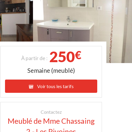
250
€
À partir de :
Semaine (meublé)
Voir tous les tarifs
Contactez
Meublé de Mme Chassaing
2 - Les Pivoines