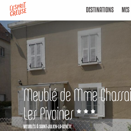
Aller
DESTINATIONS
MES 
au
contenu
principal
Meublé de Mme Chassai
Les Pivoines
MEUBLÉS
À SAINT-JULIEN-LA-GENÊTE