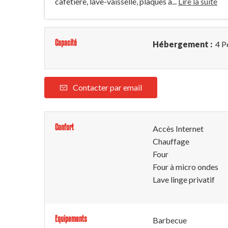
cafetière, lave-vaisselle, plaques à...
Lire la suite
Capacité
Hébergement :
4 P
Contacter par email
Confort
Accès Internet
Chauffage
Four
Four à micro ondes
Lave linge privatif
Equipements
Barbecue