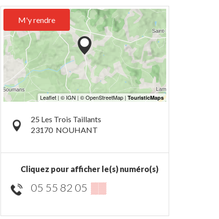
M'y rendre
25 Les Trois Taillants
23170
NOUHANT
Cliquez pour afficher le(s) numéro(s)
05 55 82 05
▒▒