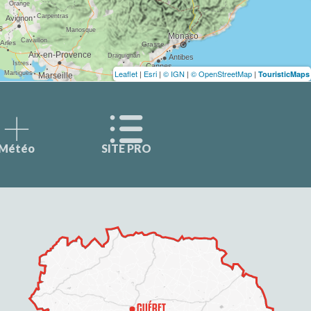
Leaflet
|
Esri
|
© IGN
|
© OpenStreetMap
|
TouristicMaps
Météo
SITE PRO