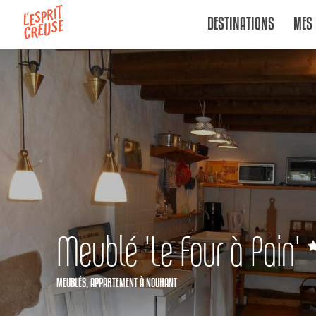
Aller
DESTINATIONS
MES 
au
contenu
principal
Meublé 'Le Four à Pain'
MEUBLÉS,
APPARTEMENT
À NOUHANT