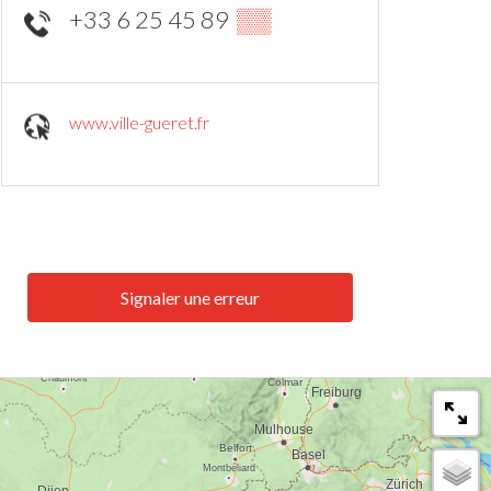
+33 6 25 45 89
▒▒
www.ville-gueret.fr
Signaler une erreur