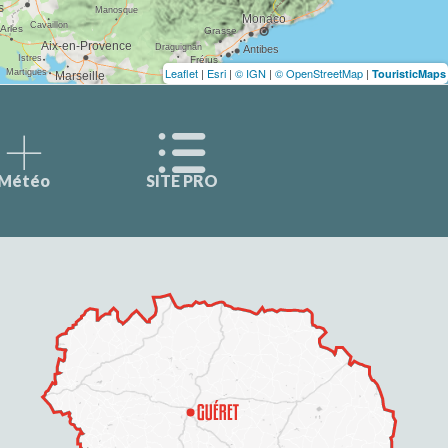
Leaflet
|
Esri
|
© IGN
|
© OpenStreetMap
|
TouristicMaps
Météo
SITE PRO