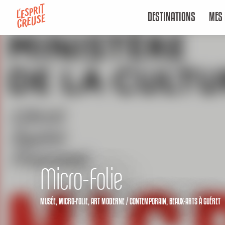
Aller
DESTINATIONS
MES 
au
contenu
principal
Micro-Folie
MUSÉE,
MICRO-FOLIE,
ART MODERNE / CONTEMPORAIN,
BEAUX-ARTS
À GUÉRET