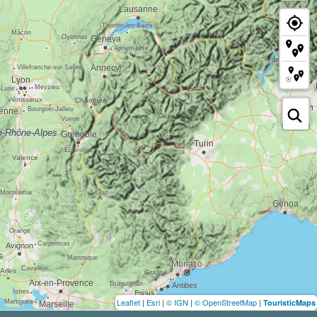
Leaflet
|
Esri
|
© IGN
|
© OpenStreetMap
|
TouristicMaps