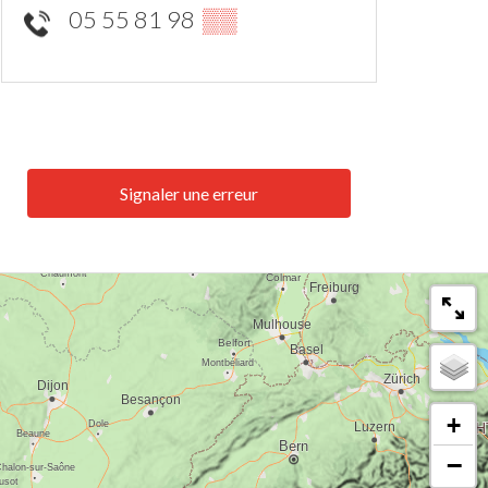
05 55 81 98
▒▒
Signaler une erreur
+
−