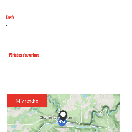
Tarifs
-
Périodes d'ouverture
-
M'y rendre