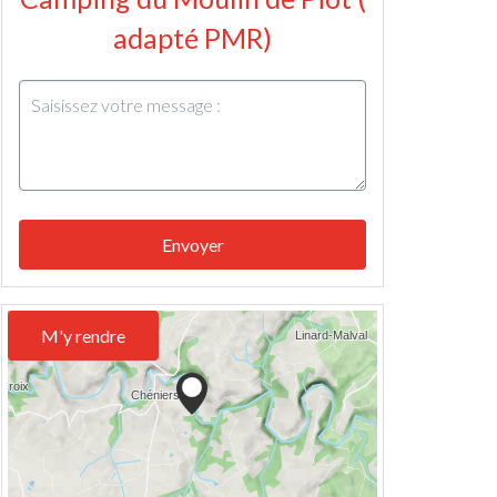
adapté PMR)
Envoyer
M'y rendre