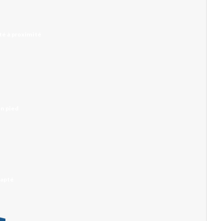
é à proximité
in pied
dapté