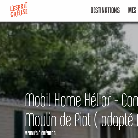
Aller
DESTINATIONS
MES 
au
contenu
principal
Mobil Home Hélios - Ca
Moulin de Piot ( adapté
MEUBLÉS
À CHÉNIERS