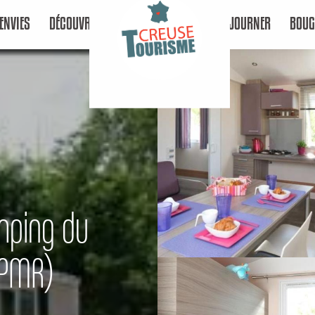
ENVIES
DÉCOUVRIR
SÉJOURNER
BOUG
mping du
 PMR)