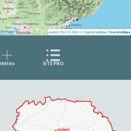
Leaflet
|
Esri
|
© IGN
|
© OpenStreetMap
|
TouristicMaps
Météo
SITE PRO