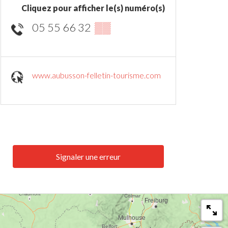
Cliquez pour afficher le(s) numéro(s)
05 55 66 32
▒▒
www.aubusson-felletin-tourisme.com
Signaler une erreur