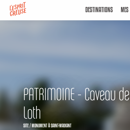
Aller
DESTINATIONS
MES 
au
contenu
principal
PATRIMOINE - Caveau de 
Loth
SITE / MONUMENT
À SAINT-MAIXANT