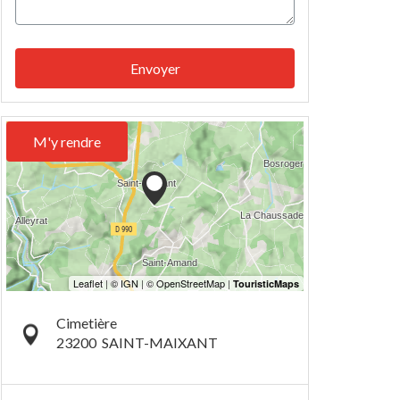
Envoyer
M'y rendre
Cimetière
23200
SAINT-MAIXANT