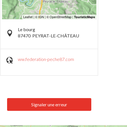
Le bourg
87470
PEYRAT-LE-CHÂTEAU
ww.federation-peche87.com
Signaler une erreur