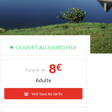
OUVERT AUJOURD'HUI
8
€
À partir de :
Adulte
Voir tous les tarifs