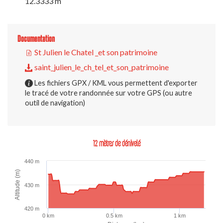
12.3333 m
Documentation
St Julien le Chatel _et son patrimoine
saint_julien_le_ch_tel_et_son_patrimoine
Les fichiers GPX / KML vous permettent d'exporter
le tracé de votre randonnée sur votre GPS (ou autre
outil de navigation)
12 mètres de dénivelé
440 m
Altitude (m)
430 m
420 m
0 km
0.5 km
1 km