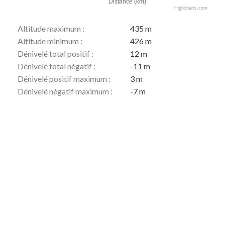
Distance (km)
Highcharts.com
Altitude maximum :
435 m
Altitude minimum :
426 m
Dénivelé total positif :
12 m
Dénivelé total négatif :
-11 m
Dénivelé positif maximum :
3 m
Dénivelé négatif maximum :
-7 m