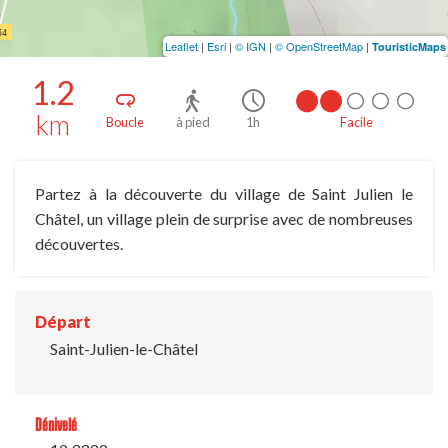
Leaflet
|
Esri
|
© IGN
|
© OpenStreetMap
|
TouristicMaps
1.2
km
Boucle
à pied
1h
Facile
Partez à la découverte du village de Saint Julien le
Châtel, un village plein de surprise avec de nombreuses
découvertes.
Départ
Saint-Julien-le-Châtel
Dénivelé