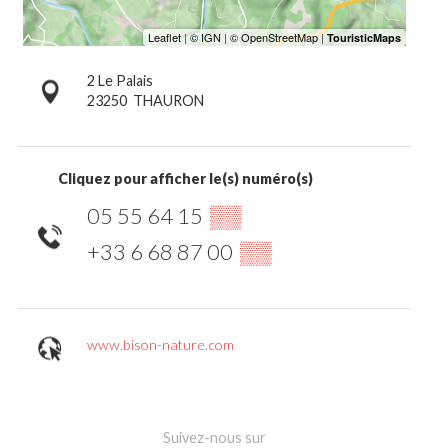
2 Le Palais
23250
THAURON
Cliquez pour afficher le(s) numéro(s)
05 55 64 15
▒▒
+33 6 68 87 00
▒▒
www.bison-nature.com
Suivez-nous sur