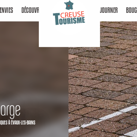
ENVIES
DÉCOUVRIR
SÉJOURNER
BOUG
harge
IQUES
À ÉVAUX-LES-BAINS