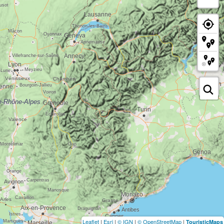
Leaflet
|
Esri
|
© IGN
|
© OpenStreetMap
|
TouristicMaps