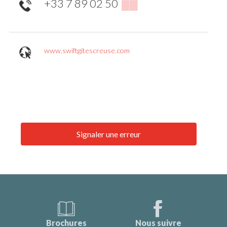
+33 7 89 02 50
▒▒
www.swiftgitescreuse.com
Signaler une erreur
Brochures
Nous suivre