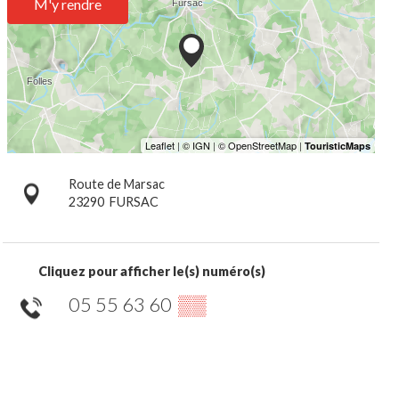
M'y rendre
Route de Marsac
23290
FURSAC
Cliquez pour afficher le(s) numéro(s)
05 55 63 60
▒▒