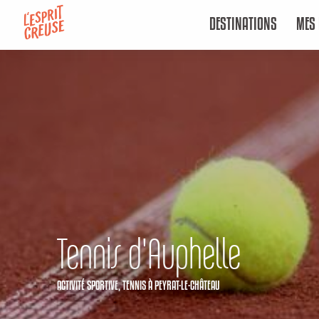
Aller
DESTINATIONS
MES 
au
contenu
principal
Tennis d'Auphelle
ACTIVITÉ SPORTIVE,
TENNIS
À PEYRAT-LE-CHÂTEAU