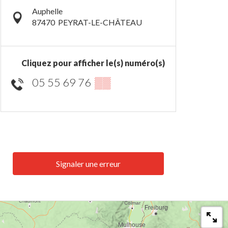
Auphelle
87470
PEYRAT-LE-CHÂTEAU
Cliquez pour afficher le(s) numéro(s)
05 55 69 76
▒▒
Signaler une erreur