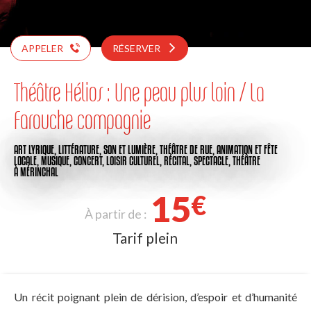
APPELER
RÉSERVER
Théâtre Hélios : Une peau plus loin / La
Farouche compagnie
ART LYRIQUE,
LITTÉRATURE,
SON ET LUMIÈRE,
THÉÂTRE DE RUE,
ANIMATION ET FÊTE
LOCALE,
MUSIQUE,
CONCERT,
LOISIR CULTUREL,
RÉCITAL,
SPECTACLE,
THÉÂTRE
À MÉRINCHAL
15
€
À partir de :
Tarif plein
Un récit poignant plein de dérision, d’espoir et d’humanité