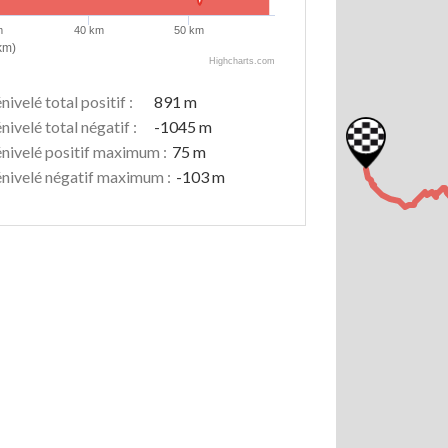
m
40 km
50 km
km)
Highcharts.com
nivelé total positif :
891 m
nivelé total négatif :
-1045 m
nivelé positif maximum :
75 m
nivelé négatif maximum :
-103 m