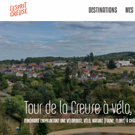
Aller
DESTINATIONS
MES 
au
contenu
principal
Tour de la Creuse à vélo,
ITINÉRAIRE EMPRUNTANT UNE VÉLOROUTE,
VÉLO,
NATURE (FAUNE, FLORE)
À CHÂ