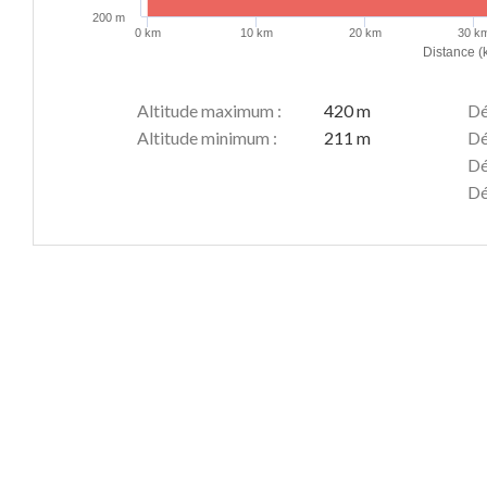
200 m
0 km
10 km
20 km
30 k
Distance (
Altitude maximum :
420 m
Dé
Altitude minimum :
211 m
Dé
Dé
Dé