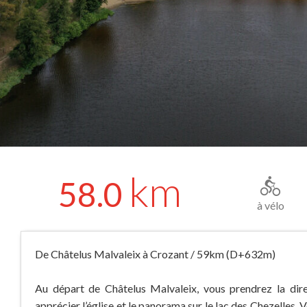
km
58.0
à vélo
De Châtelus Malvaleix à Crozant / 59km (D+632m)
Au départ de Châtelus Malvaleix, vous prendrez la di
apprécier l’église et le panorama sur le lac des Chezelles. 