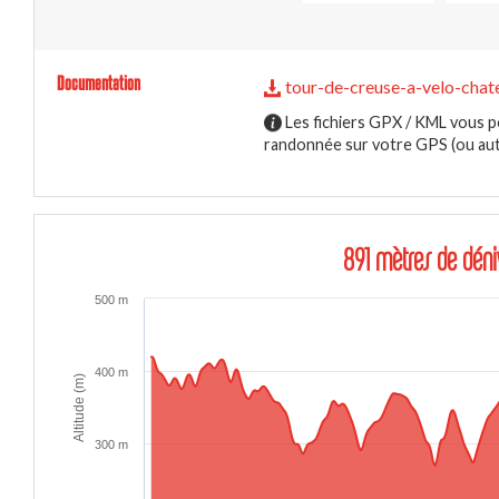
Documentation
tour-de-creuse-a-velo-chate
Les fichiers GPX / KML vous p
randonnée sur votre GPS (ou autr
891 mètres de déni
500 m
400 m
Altitude (m)
300 m