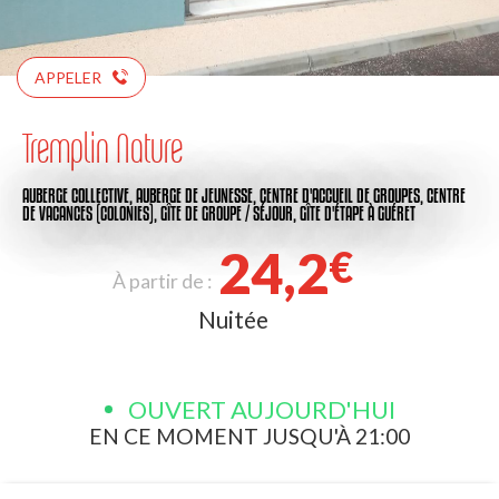
APPELER
Tremplin Nature
AUBERGE COLLECTIVE,
AUBERGE DE JEUNESSE,
CENTRE D'ACCUEIL DE GROUPES,
CENTRE
DE VACANCES (COLONIES),
GÎTE DE GROUPE / SÉJOUR,
GÎTE D'ÉTAPE
À GUÉRET
24,2
€
À partir de :
Nuitée
OUVERT AUJOURD'HUI
EN CE MOMENT JUSQU'À 21:00