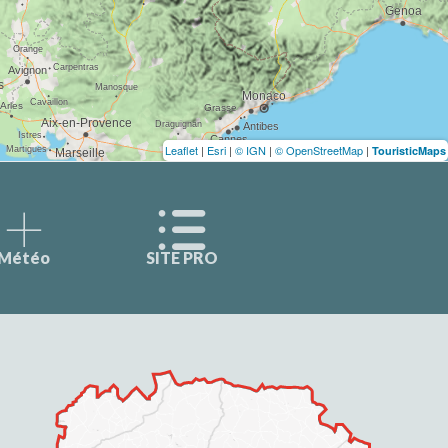
Leaflet
|
Esri
|
© IGN
|
© OpenStreetMap
|
TouristicMaps
Météo
SITE PRO