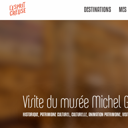
Aller
DESTINATIONS
MES 
au
contenu
principal
Visite du musée Michel 
HISTORIQUE,
PATRIMOINE CULTUREL,
CULTURELLE,
ANIMATION PATRIMOINE,
VISI