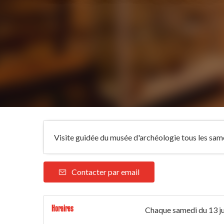
Visite guidée du musée d'archéologie tous les samed
Contacter par email
Horaires
Chaque samedi du
13 j