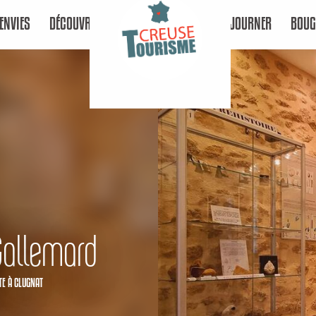
ENVIES
DÉCOUVRIR
SÉJOURNER
BOUG
Gallemard
TE
À CLUGNAT