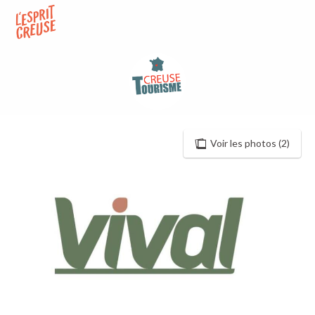
Aller
au
contenu
principal
Voir les photos (2)