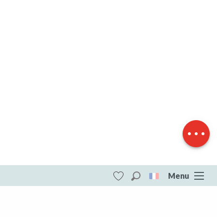
Télécharger
Dénivelé
Menu
Recherche
Voir les favoris
ITI - VTT 2 bleu - Randoguide des Monts de
Saint Goussaud (Saint-goussaud) #4251773