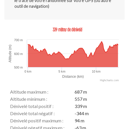
le tracé de votre randonnée sur votre GPS (ou autre
outil de navigation)
339 mètres de dénivelé
700 m
Altitude (m)
600 m
500 m
0 km
5 km
10 km
Distance (km)
Highcharts.com
Altitude maximum :
687 m
Altitude minimum :
557 m
Dénivelé total positif :
339 m
Dénivelé total négatif :
-344 m
Dénivelé positif maximum :
94 m
Dénivelé négatif maximum :
-63 m