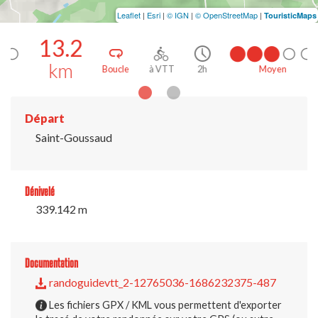
Leaflet
|
Esri
|
© IGN
|
© OpenStreetMap
|
TouristicMaps
13.2
km
Boucle
à VTT
2h
Moyen
Départ
Saint-Goussaud
Dénivelé
339.142 m
Documentation
randoguidevtt_2-12765036-1686232375-487
Les fichiers GPX / KML vous permettent d'exporter