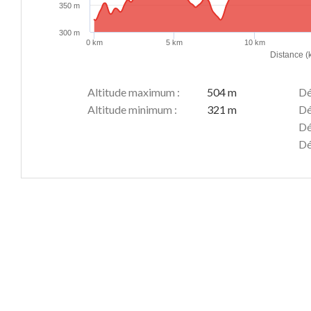
350 m
300 m
0 km
5 km
10 km
Distance (
Altitude maximum :
504 m
Dé
Altitude minimum :
321 m
Dé
Dé
Dé