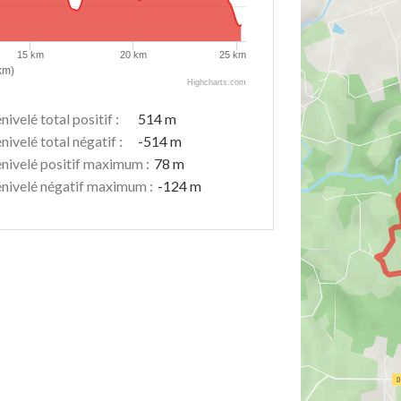
15 km
20 km
25 km
km)
Highcharts.com
nivelé total positif :
514 m
nivelé total négatif :
-514 m
nivelé positif maximum :
78 m
nivelé négatif maximum :
-124 m