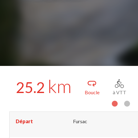
km
25.2
Boucle
à VTT
Départ
Fursac