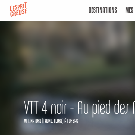
Aller
DESTINATIONS
MES 
au
contenu
principal
VTT 4 noir - Au pied des
VTT,
NATURE (FAUNE, FLORE)
À FURSAC