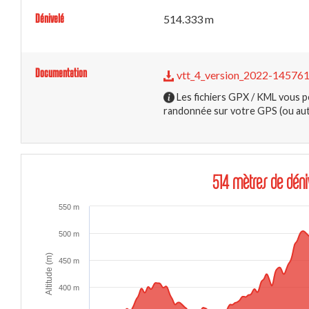
Dénivelé
514.333 m
Documentation
vtt_4_version_2022-1457
Les fichiers GPX / KML vous p
randonnée sur votre GPS (ou autr
514 mètres de déni
550 m
500 m
Altitude (m)
450 m
400 m