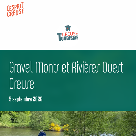
Aller
au
contenu
principal
Gravel Monts et Rivières Ouest
Creuse
5 septembre 2026