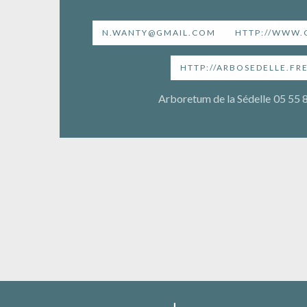
N.WANTY@GMAIL.COM
HTTP://WWW
HTTP://ARBOSEDELLE.FRE
Arboretum de la Sédelle
05 55 