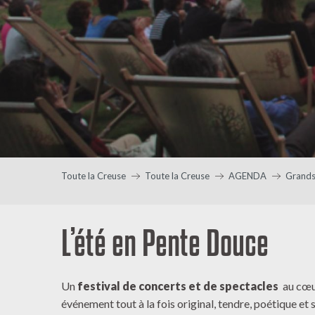
Toute la Creuse
Toute la Creuse
AGENDA
Grands
L’été en Pente Douce
Un
festival de concerts et de spectacles
au cœur
événement tout à la fois original, tendre, poétique et 