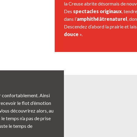
la Creuse abrite désormais de nouvea
Des
spectacles originaux
, tendr
dans l’
amphithéâtre
naturel
, don
Descendez d’abord la prairie et lai
douce
».
ir confortablement. Ainsi
 recevoir le flot d’émotion
 Vous découvrirez alors, au
le temps n’a pas de prise
juste le temps de