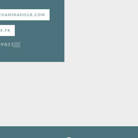
.CHAMINADOUR.COM
E.FR
89 83 1
▒▒