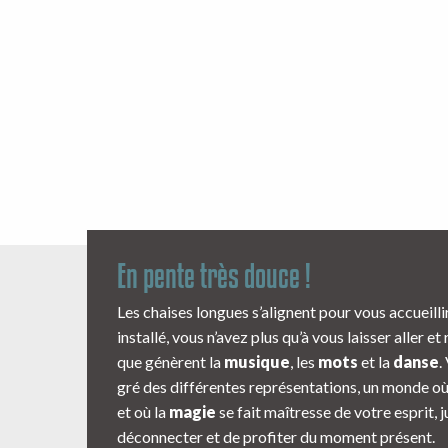
En pente très douce !
Les chaises longues s’alignent pour vous accueill
installé, vous n’avez plus qu’à vous laisser aller et
que génèrent la
musique
, les
mots
et la
danse
.
gré des différentes représentations, un monde où 
et où la
magie
se fait maîtresse de votre esprit, 
déconnecter et de profiter du moment présent.