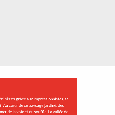
Peintres
grâce aux impressionnistes, se
e
. Au cœur de ce paysage jardiné, des
er de la voix et du souffle. La vallée de