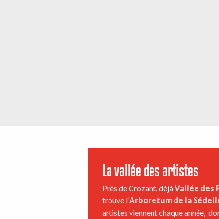
La vallée des artistes
Près de Crozant, déjà
Vallée des 
trouve l’
Arboretum de la Sédell
artistes viennent chaque année, donn