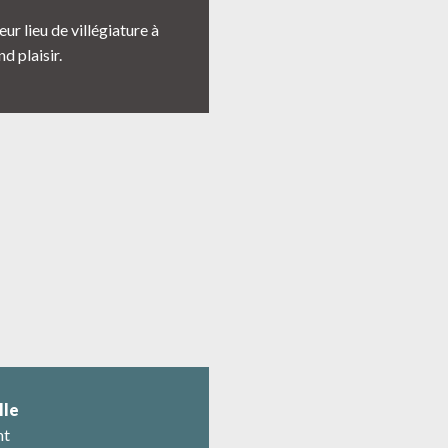
leur lieu de villégiature à
d plaisir.
lle
nt