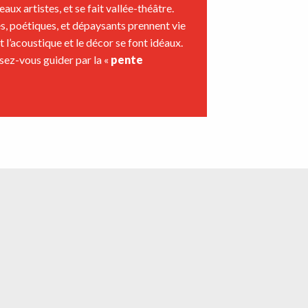
ux artistes, et se fait vallée-théâtre.
es, poétiques, et dépaysants prennent vie
t l’acoustique et le décor se font idéaux.
ssez-vous guider par la «
pente