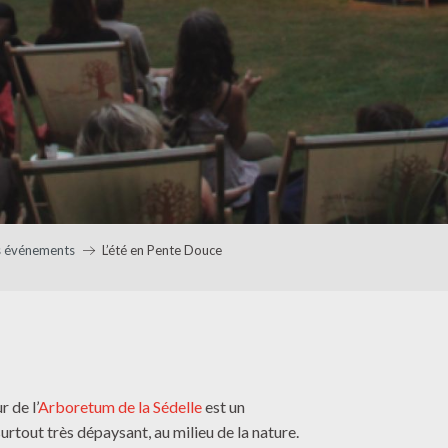
 événements
L’été en Pente Douce
 de l’
Arboretum de la Sédelle
est un
surtout très dépaysant, au milieu de la nature.