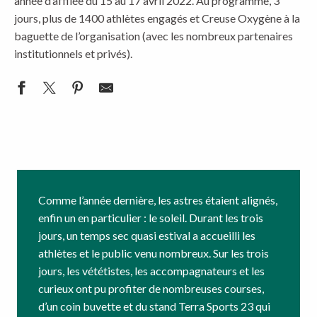
année d’affilée du 15 au 17 avril 2022. Au programme, 3
jours, plus de 1400 athlètes engagés et Creuse Oxygène à la
baguette de l’organisation (avec les nombreux partenaires
institutionnels et privés).
Comme l’année dernière, les astres étaient alignés,
enfin un en particulier : le soleil. Durant les trois
jours, un temps sec quasi estival a accueilli les
athlètes et le public venu nombreux. Sur les trois
jours, les vététistes, les accompagnateurs et les
curieux ont pu profiter de nombreuses courses,
d’un coin buvette et du stand Terra Sports 23 qui