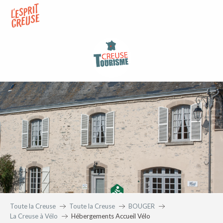
Aller
au
contenu
principal
Toute la Creuse
Toute la Creuse
BOUGER
La Creuse à Vélo
Hébergements Accueil Vélo