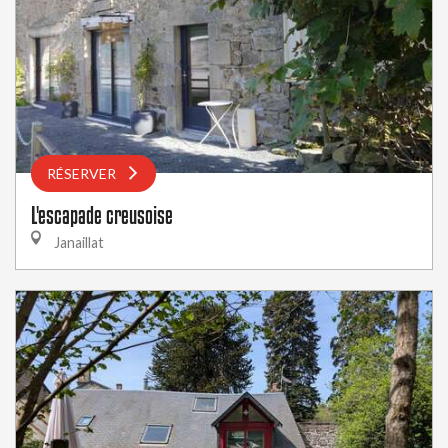
RÉSERVER
L'escapade creusoise
Janaillat