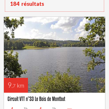
184
résultats
9
km
,7
Circuit VTT n°33 Le Bois de Montbut
1h
1h