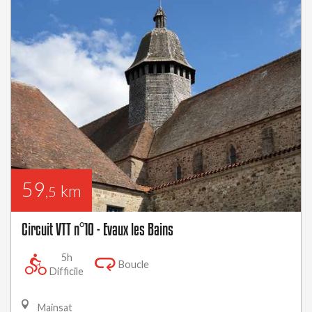
59
km
,5
Circuit VTT n°10 - Evaux les Bains
5h
Boucle
Difficile
Mainsat