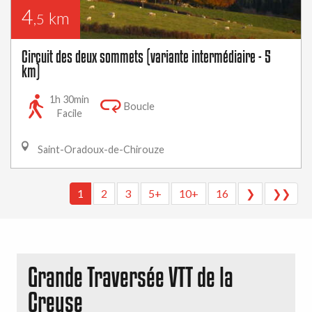
4
km
,5
Circuit des deux sommets (variante intermédiaire - 5
km)
1h 30min
Boucle
Facile
Saint-Oradoux-de-Chirouze
1
2
3
5+
10+
16
❯
❯❯
Grande Traversée VTT de la
Creuse