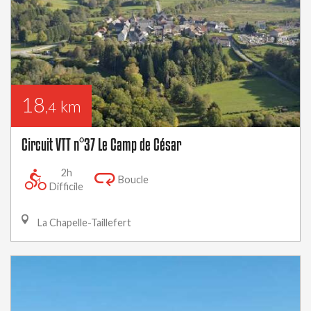
18
km
,4
Circuit VTT n°37 Le Camp de César
2h
Boucle
Difficile
La Chapelle-Taillefert