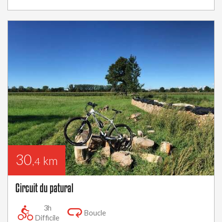
30
km
,4
Circuit du patural
3h
Boucle
Difficile