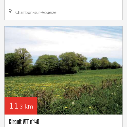
Chambon-sur-Voueize
11
km
,3
Circuit VTT n°40