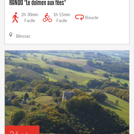
RANDO "Le dolmen aux fées"
2h 30min
1h 15min
Boucle
Facile
Facile
Blessac