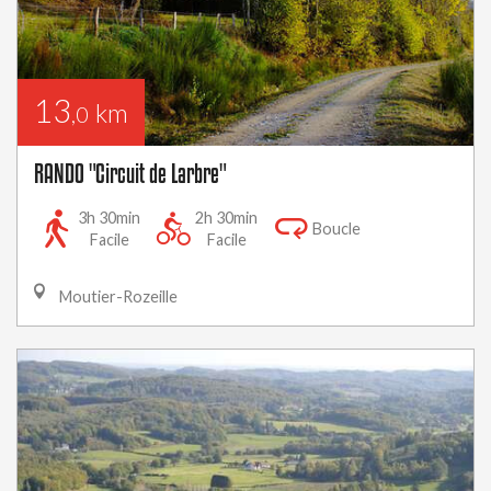
13
km
,0
RANDO "Circuit de Larbre"
3h 30min
2h 30min
Boucle
Facile
Facile
Moutier-Rozeille