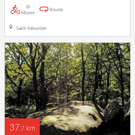
1h
Boucle
Moyen
Saint-Sébastien
37
km
,7