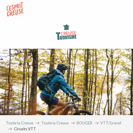
Aller
au
contenu
principal
Toute la Creuse
Toute la Creuse
BOUGER
VTT/Gravel
Circuits VTT