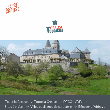
Aller
au
contenu
principal
Toute la Creuse
Toute la Creuse
DÉCOUVRIR
Sites à visiter
Villes et villages de caractère
Bénévent l’Abbaye