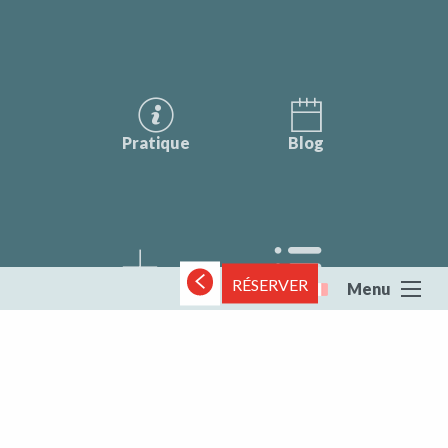
Pratique
Blog
RÉSERVER
Menu
Météo
SITE PRO
Recherche
Voir les favoris
Toute la Creuse
DESTINATIONS
Toute la Creuse