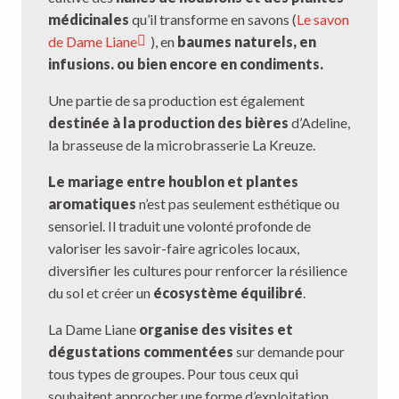
médicinales
qu’il transforme en savons (
Le savon
de Dame Liane
), en
baumes naturels, en
infusions. ou bien encore en condiments.
Une partie de sa production est également
destinée à la production des bières
d’Adeline,
la brasseuse de la microbrasserie La Kreuze.
Le mariage entre houblon et plantes
aromatiques
n’est pas seulement esthétique ou
sensoriel. Il traduit une volonté profonde de
valoriser les savoir-faire agricoles locaux,
diversifier les cultures pour renforcer la résilience
du sol et créer un
écosystème équilibré
.
La Dame Liane
organise des visites et
dégustations commentées
sur demande pour
tous types de groupes. Pour tous ceux qui
souhaitent approcher une forme d’exploitation