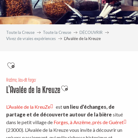
Toute la Creuse
Toute la Creuse
DÉCOUVRIR
Vivez de vraies expériences
L’Avalée de la Kreuze
Anzême, lieu-dit Forges
L’Avalée de la Kreuze
Ajouter aux favoris
L’Avalée de la KreuZe
est
un lieu d’échanges, de
partage et de découverte autour de la bière
situé
dans le petit village de
Forges, à Anzême, prés de Guéret
(23000). L’Avalée de la Kreuze vous invite à découvrir un
univers passionnant, qui mêle richesse historique et