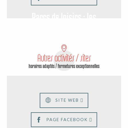
Parcs de loisirs : les
incontournables des vacances en
famille
Autres activités / sites
horaires adaptés / fermetures exceptionnelles
Le Scénovision® de
Bénévent l'Abbaye
SITE WEB
PAGE FACEBOOK