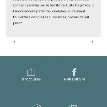
sont accessibles sur le territoire. Côté baignade, il
faudra encore patienter quelques jours avant
l’ouverture des plages surveillées, prévue début
juillet.
Que faire en cas de fortes
Musées
chaleurs dans les Monts de
Guéret ?
Brochures
Nous suivre