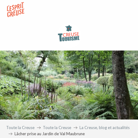
Aller
au
contenu
principal
Toute la Creuse
Toute la Creuse
La Creuse, blog et actualités
Lâcher prise au Jardin de Val Maubrune