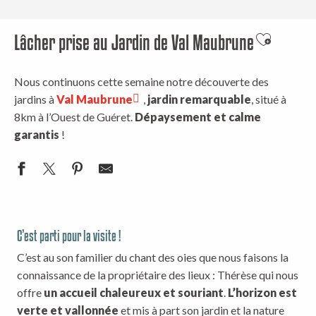
Lâcher prise au Jardin de Val Maubrune
Ajouter au
Nous continuons cette semaine notre découverte des
jardins à
Val Maubrune
,
jardin remarquable
, situé à
8km à l’Ouest de Guéret.
Dépaysement et calme
garantis
!
C’est parti pour la visite !
C’est au son familier du chant des oies que nous faisons la
connaissance de la propriétaire des lieux : Thérèse qui nous
offre
un accueil chaleureux et souriant
.
L’horizon est
verte et vallonnée
et mis à part son jardin et la nature