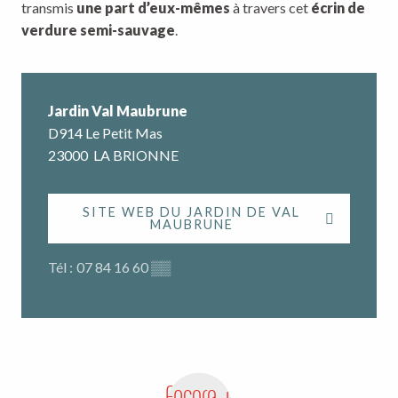
transmis
une part d’eux-mêmes
à travers cet
écrin de
verdure semi-sauvage
.
Jardin Val Maubrune
D914 Le Petit Mas
23000
LA BRIONNE
SITE WEB DU JARDIN DE VAL
MAUBRUNE
Tél :
07 84 16 60
▒▒
Encore +