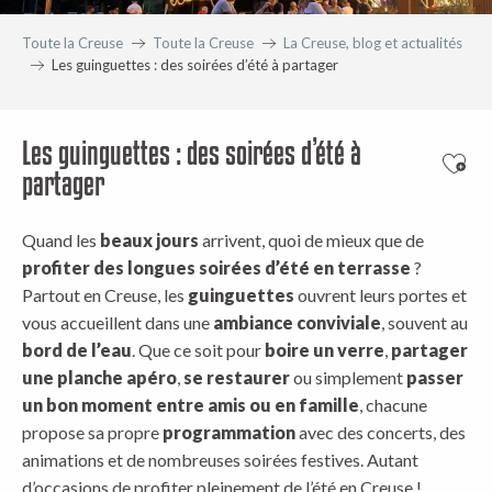
Toute la Creuse
Toute la Creuse
La Creuse, blog et actualités
Les guinguettes : des soirées d’été à partager
Les guinguettes : des soirées d’été à
Ajout
partager
Quand les
beaux jours
arrivent, quoi de mieux que de
profiter des longues soirées d’été en terrasse
?
Partout en Creuse, les
guinguettes
ouvrent leurs portes et
vous accueillent dans une
ambiance conviviale
, souvent au
bord de l’eau
. Que ce soit pour
boire un verre
,
partager
une planche apéro
,
se restaurer
ou simplement
passer
un bon moment entre amis ou en famille
, chacune
propose sa propre
programmation
avec des concerts, des
animations et de nombreuses soirées festives. Autant
d’occasions de profiter pleinement de l’été en Creuse !