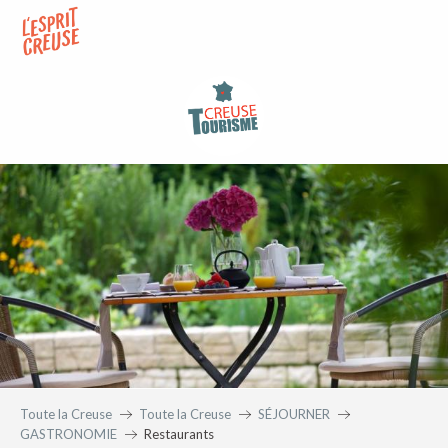
Aller
au
contenu
principal
Toute la Creuse
Toute la Creuse
SÉJOURNER
GASTRONOMIE
Restaurants