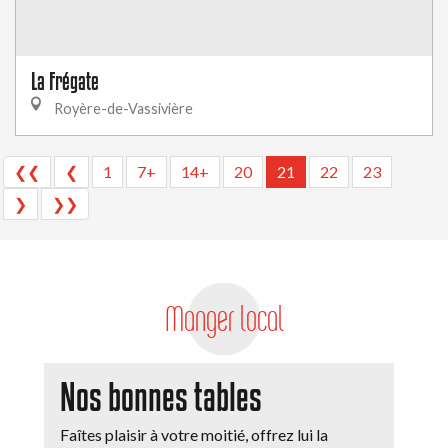
La Frégate
Royère-de-Vassivière
❮❮
❮
1
7+
14+
20
21
22
23
❯
❯❯
Manger local
Nos bonnes tables
Faîtes plaisir à votre moitié, offrez lui la