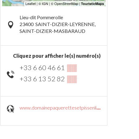
Lieu-dit Pommerolle
23400
SAINT-DIZIER-LEYRENNE,
SAINT-DIZIER-MASBARAUD
Cliquez pour afficher le(s) numéro(s)
+33 6 60 46 61
▒▒
+33 6 13 52 82
▒▒
www.domainepaquerettesetpissenlits.com