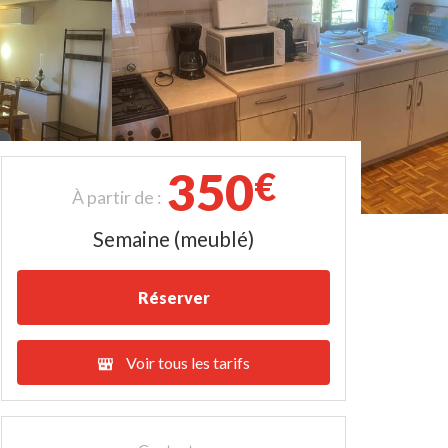
350
€
À partir de :
Semaine (meublé)
Réserver
Voir tous les tarifs