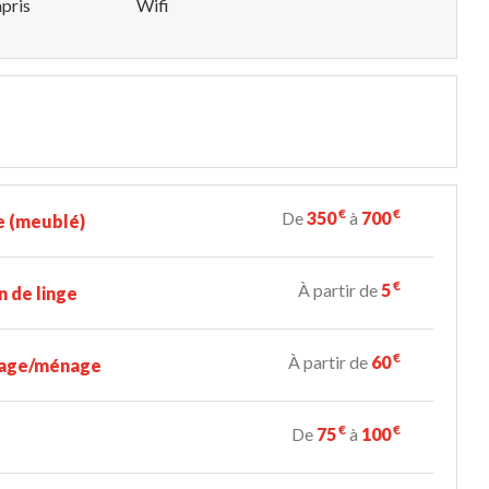
pris
Wifi
€
€
De
350
à
700
e (meublé)
€
À partir de
5
n de linge
€
À partir de
60
age/ménage
€
€
De
75
à
100