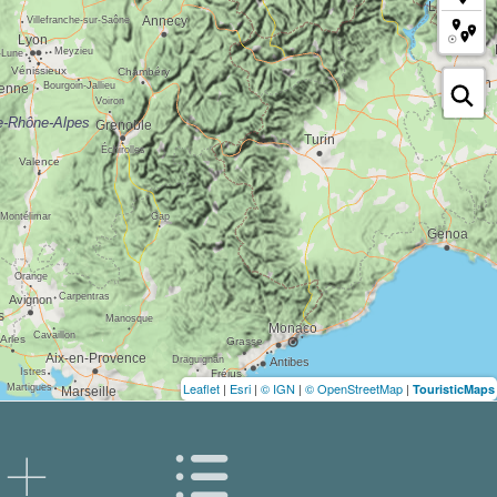
Leaflet
|
Esri
|
© IGN
|
© OpenStreetMap
|
TouristicMaps