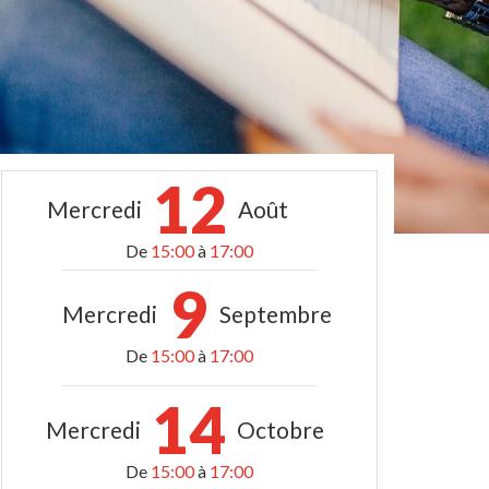
12
Mercredi
Août
De
15:00
à
17:00
9
Mercredi
Septembre
De
15:00
à
17:00
14
Mercredi
Octobre
De
15:00
à
17:00