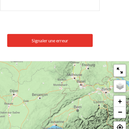
Signaler une erreur
+
−