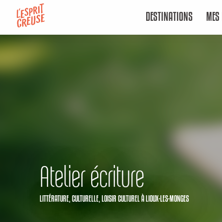
Aller
DESTINATIONS
MES 
au
contenu
principal
Atelier écriture
LITTÉRATURE,
CULTURELLE,
LOISIR CULTUREL
À LIOUX-LES-MONGES