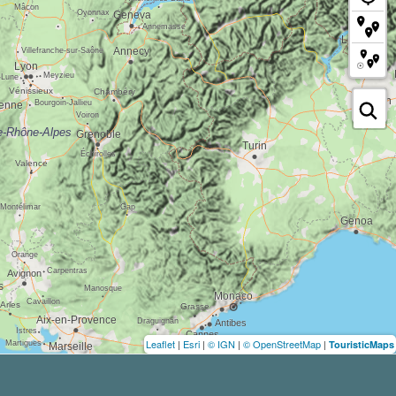
Leaflet
|
Esri
|
© IGN
|
© OpenStreetMap
|
TouristicMaps