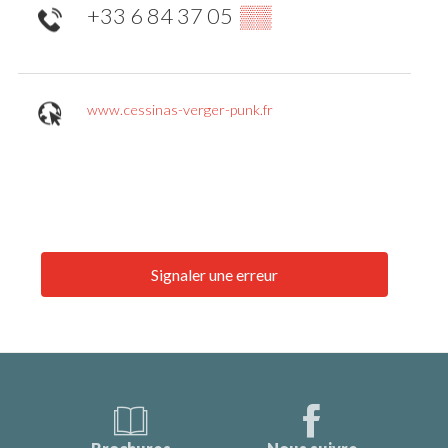
+33 6 84 37 05
▒▒
www.cessinas-verger-punk.fr
Signaler une erreur