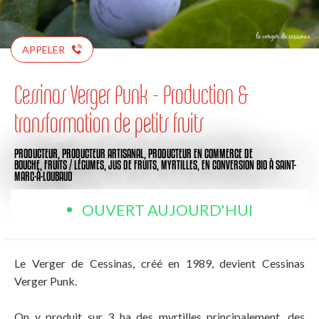
APPELER
Cessinas Verger Punk - Production &
transformation de petits fruits
PRODUCTEUR,
PRODUCTEUR ARTISANAL,
PRODUCTEUR EN COMMERCE DE
BOUCHE,
FRUITS / LÉGUMES,
JUS DE FRUITS,
MYRTILLES,
EN CONVERSION BIO
À SAINT-
MARC-À-LOUBAUD
OUVERT AUJOURD'HUI
Le Verger de Cessinas, créé en 1989, devient Cessinas
Verger Punk.
On y produit sur 3 ha des myrtilles principalement, des