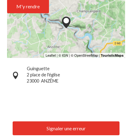
M'y rendre
Guinguette
2 place de l'église
23000
ANZÊME
Signaler une erreur