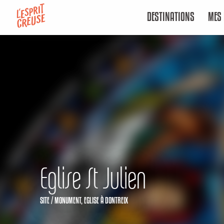
Aller
DESTINATIONS
MES 
au
contenu
principal
Eglise St Julien
SITE / MONUMENT,
EGLISE
À DONTREIX