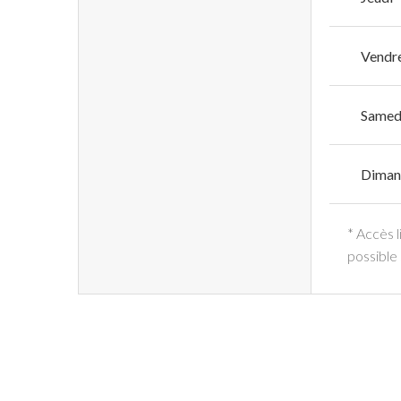
Vendr
Samed
Diman
* Accès l
possible