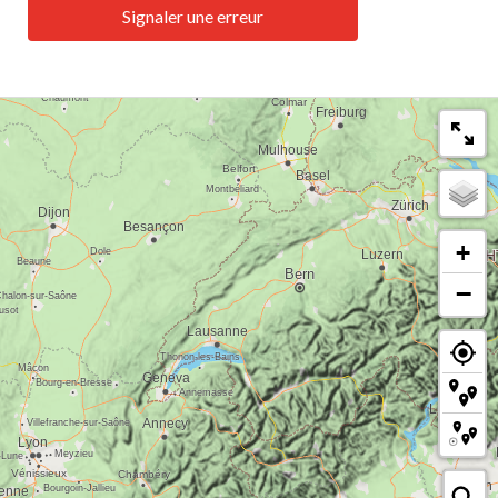
Signaler une erreur
+
−