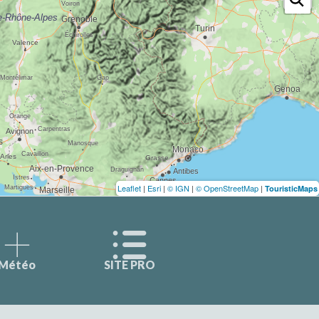
Leaflet
|
Esri
|
© IGN
|
© OpenStreetMap
|
TouristicMaps
Météo
SITE PRO