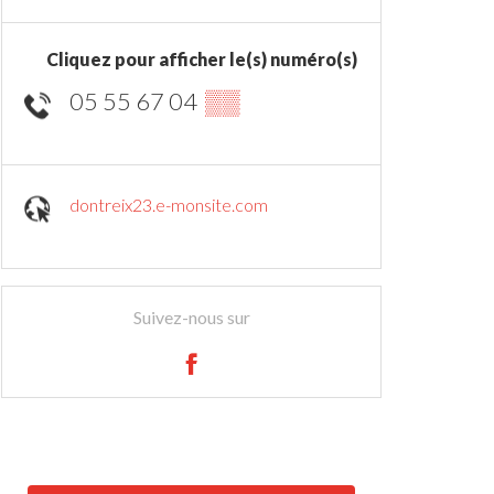
Cliquez pour afficher le(s) numéro(s)
05 55 67 04
▒▒
dontreix23.e-monsite.com
Suivez-nous sur