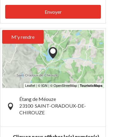
Envoyer
M'y rendre
Étang de Méouze
23100
SAINT-ORADOUX-DE-
CHIROUZE
Cliquez pour afficher le(s) numéro(s)