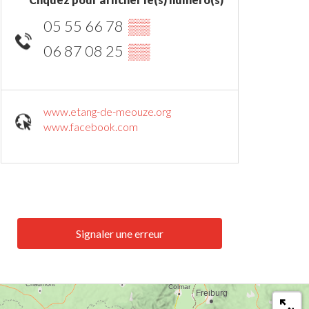
05 55 66 78
▒▒
06 87 08 25
▒▒
www.etang-de-meouze.org
www.facebook.com
Signaler une erreur