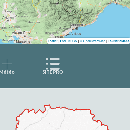
Leaflet
|
Esri
|
© IGN
|
© OpenStreetMap
|
TouristicMaps
Météo
SITE PRO