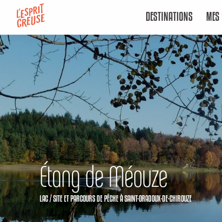
Aller
DESTINATIONS
MES 
au
contenu
principal
Étang de Méouze
LAC / SITE ET PARCOURS DE PÊCHE
À SAINT-ORADOUX-DE-CHIROUZE