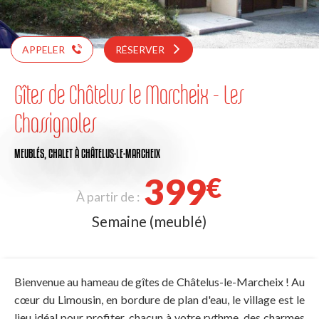
APPELER
RÉSERVER
Gîtes de Châtelus le Marcheix - Les
Chassignoles
MEUBLÉS,
CHALET
À CHÂTELUS-LE-MARCHEIX
399
€
À partir de :
Semaine (meublé)
Bienvenue au hameau de gîtes de Châtelus-le-Marcheix ! Au
cœur du Limousin, en bordure de plan d'eau, le village est le
lieu idéal pour profiter, chacun à votre rythme, des charmes