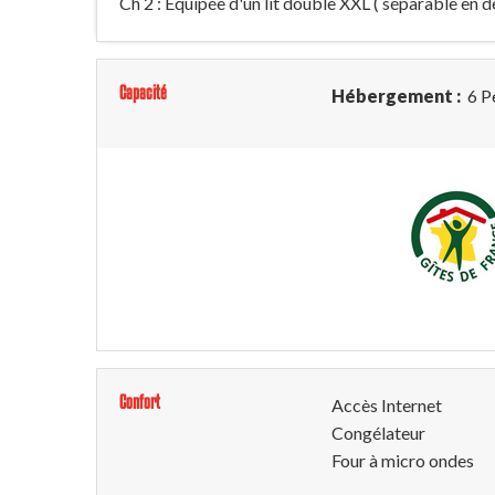
Ch 2 : Équipée d'un lit double XXL ( séparable en d
Capacité
Hébergement :
6 P
Confort
Accès Internet
Congélateur
Four à micro ondes