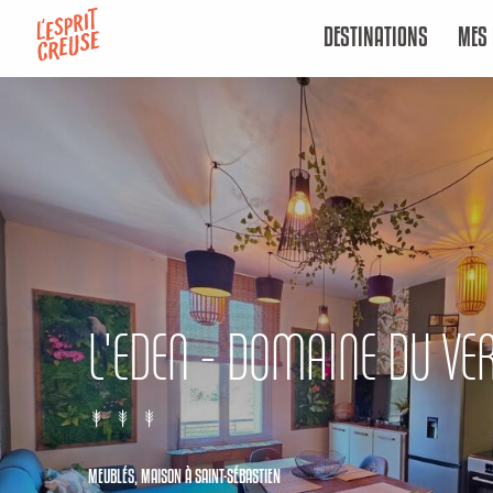
Aller
DESTINATIONS
MES 
au
contenu
principal
L'EDEN - DOMAINE DU VER
MEUBLÉS,
MAISON
À SAINT-SÉBASTIEN