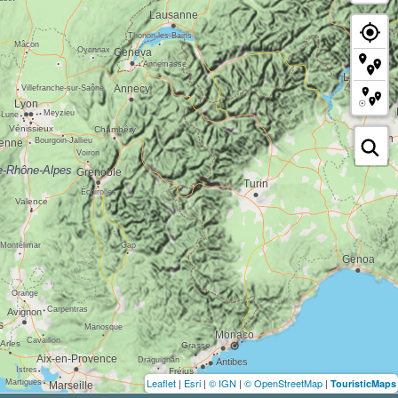
Leaflet
|
Esri
|
© IGN
|
© OpenStreetMap
|
TouristicMaps