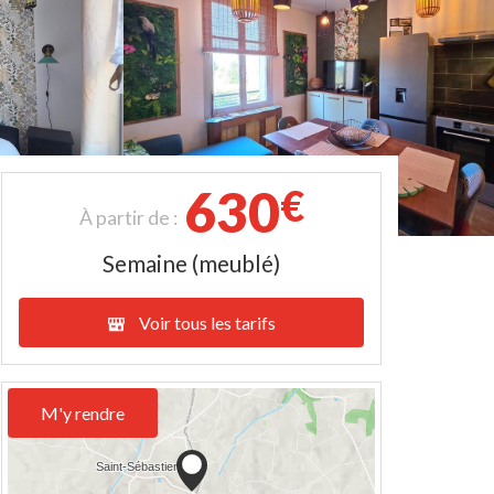
630
€
À partir de :
Semaine (meublé)
Voir tous les tarifs
M'y rendre